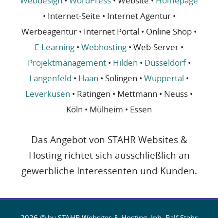
Webdesign
•
WordPress
• Website •
Homepage
• Internet-Seite • Internet Agentur •
Werbeagentur • Internet Portal • Online Shop •
E-Learning
•
Webhosting
• Web-Server •
Projektmanagement
•
Hilden
•
Düsseldorf
•
Langenfeld
•
Haan
• Solingen •
Wuppertal
•
Leverkusen
• Ratingen • Mettmann • Neuss •
Köln • Mülheim • Essen
Das Angebot von STAHR Websites &
Hosting richtet sich ausschließlich an
gewerbliche Interessenten und Kunden.
2026 © by STAHR Websites & Hosting, Inh. Ralf Stahr